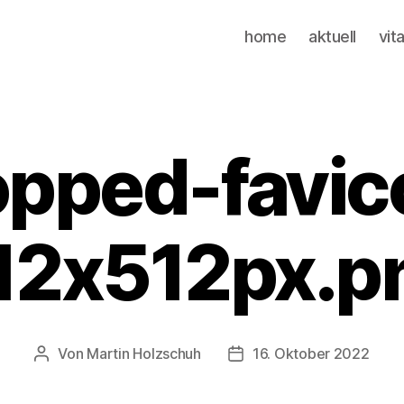
home
aktuell
vit
opped-favic
12x512px.p
Von
Martin Holzschuh
16. Oktober 2022
Beitragsautor
Veröffentlichungsdatum