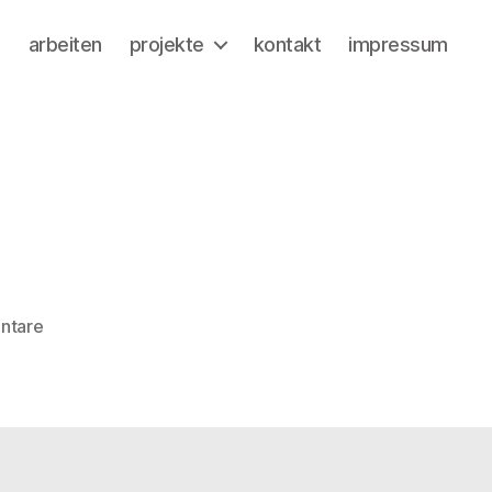
a
arbeiten
projekte
kontakt
impressum
zu
ntare
IMG_5847