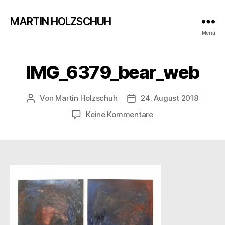
MARTIN HOLZSCHUH
Menü
IMG_6379_bear_web
Von
Martin Holzschuh
24. August 2018
Beitragsautor
Veröffentlichungsdatum
zu
Keine Kommentare
IMG_6379_bear_we