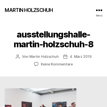
MARTIN HOLZSCHUH
Menü
ausstellungshalle-
martin-holzschuh-8
Von
Martin Holzschuh
4. März 2019
Beitragsautor
Veröffentlichungsdatum
zu
Keine Kommentare
ausstellungshalle-
martin-
holzschuh-
8