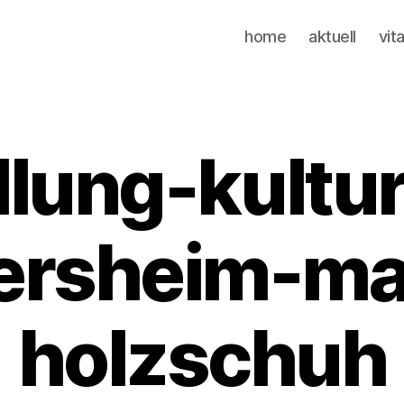
home
aktuell
vit
llung-kultu
ersheim-ma
holzschuh