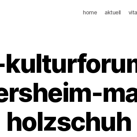
home
aktuell
vit
-kulturforu
ersheim-ma
holzschuh